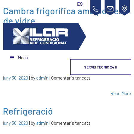
CA
ES
Cambra frigorífica amb portes
de vidre
a
febrer 16, 2021
| by
admin
|
Comentaris tancats
Cambra
frigorífica
Read More
amb
Menu
Refrigeració
portes
SERVEI TÈCNIC 24 H
de
a
juny 30, 2020
| by
admin
|
Comentaris tancats
vidre
Refrigeració
Read More
Refrigeració
a
juny 30, 2020
| by
admin
|
Comentaris tancats
Refrigeració