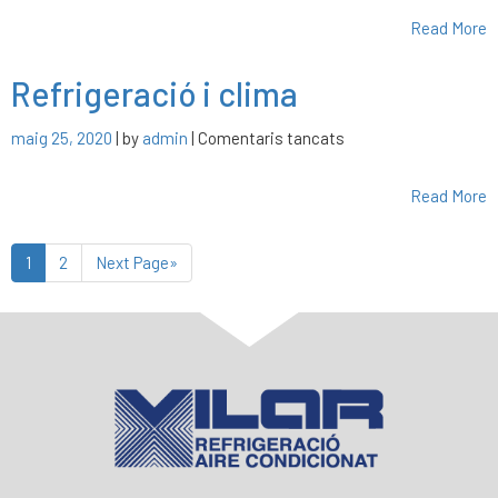
Read More
Refrigeració i clima
a
maig 25, 2020
| by
admin
|
Comentaris tancats
Refrigeració
i
Read More
clima
1
2
Next Page»