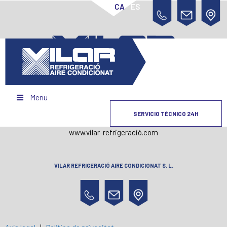
CA
ES
C. Carme, 34-36 baixos. 17004 Girona
Menu
(+34) 972 21 54 58
SERVICIO TÉCNICO 24H
info@vilar-refrigeracio.com
www.vilar-refrigeració.com
VILAR REFRIGERACIÓ AIRE CONDICIONAT S. L.