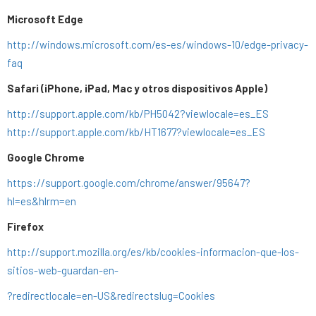
Microsoft Edge
http://windows.microsoft.com/es-es/windows-10/edge-privacy-
faq
Safari (iPhone, iPad, Mac y otros dispositivos Apple)
http://support.apple.com/kb/PH5042?viewlocale=es_ES
http://support.apple.com/kb/HT1677?viewlocale=es_ES
Google Chrome
https://support.google.com/chrome/answer/95647?
hl=es&hlrm=en
Firefox
http://support.mozilla.org/es/kb/cookies-informacion-que-los-
sitios-web-guardan-en-
?redirectlocale=en-US&redirectslug=Cookies