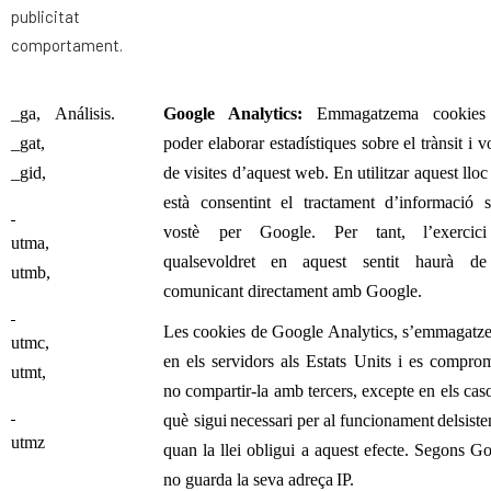
publicitat
comportament.
_ga,
Análisis.
Google Analytics:
Emmagatzema cookies
_gat,
poder elaborar estadístiques sobre el trànsit i 
_gid,
de visites d’aquest web. En utilitzar aquest llo
està consentint el tractament d’informació 
vostè per Google.
Per
tant,
l’exercici
utma,
qualsevol
dret
en
aquest sentit haurà de
utmb,
comunicant directament amb Google.
Les cookies de Google Analytics, s’emmagat
utmc,
en els servidors als Estats Units i es compro
utmt,
no compartir-la amb tercers, excepte en els cas
què sigui
necessari
per
al
funcionament
del
sist
utmz
quan la llei obligui a aquest efecte. Segons G
no guarda la seva adreça
IP.