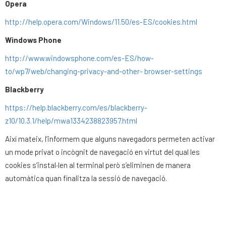
Opera
http://help.opera.com/Windows/11.50/es-ES/cookies.html
Windows Phone
http://www.windowsphone.com/es-ES/how-
to/wp7/web/changing-privacy-and-other-
browser-settings
Blackberry
https://help.blackberry.com/es/blackberry-
z10/10.3.1/help/mwa1334238823957.html
Així mateix, l’informem que alguns navegadors permeten activar
un mode privat o incògnit de navegació en virtut del qual les
cookies s’instal·len al terminal però s’eliminen de manera
automàtica quan finalitza la sessió de navegació.