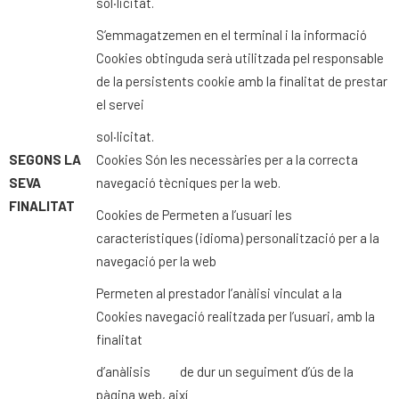
sol·licitat.
S’emmagatzemen en el terminal i la informació
Cookies obtinguda serà utilitzada pel responsable
de la persistents cookie amb la finalitat de prestar
el servei
sol·licitat.
SEGONS
LA
Cookies Són les necessàries per a la correcta
SEVA
navegació tècniques per la web.
FINALITAT
Cookies de Permeten a l’usuari les
característiques (idioma) personalització per a la
navegació per la web
Permeten al prestador l’anàlisi vinculat a la
Cookies navegació realitzada per l’usuari, amb la
finalitat
d’anàlisis
de dur un seguiment d’ús de la
pàgina web, així