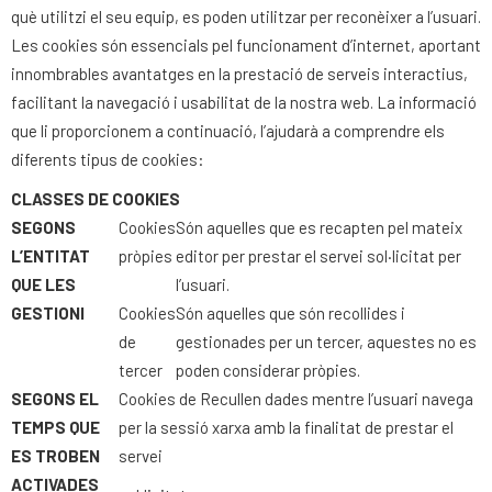
què utilitzi el seu equip, es poden utilitzar per reconèixer a l’usuari.
Les cookies són essencials pel funcionament d’internet, aportant
innombrables avantatges en la prestació de serveis interactius,
facilitant la navegació i usabilitat de la nostra web. La informació
que li proporcionem a continuació, l’ajudarà a comprendre els
diferents tipus de cookies:
CLASSES DE COOKIES
SEGONS
Cookies
Són aquelles que es recapten pel mateix
L’ENTITAT
pròpies
editor per prestar el servei sol·licitat per
QUE
LES
l’usuari.
GESTIONI
Cookies
Són aquelles que són recollides i
de
gestionades per un tercer, aquestes no es
tercer
poden considerar pròpies.
SEGONS
EL
Cookies de Recullen dades mentre l’usuari navega
TEMPS QUE
per la sessió xarxa amb la finalitat de prestar el
ES
TROBEN
servei
ACTIVADES