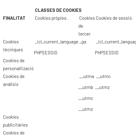
CLASSES DE COOKIES
FINALITAT
Cookies pròpies.
Cookies
Cookies de sessió.
de
tercer.
Cookies
_icl_current_language
_ga
_icl_current_langua
tècniques
PHPSESSID
PHPSESSID
Cookies de
personalització
Cookies de
__utma
__utmc
anàlisis
__utmb
__utmz
__utmc
__utmz
Cookies
publicitàries
Cookies de