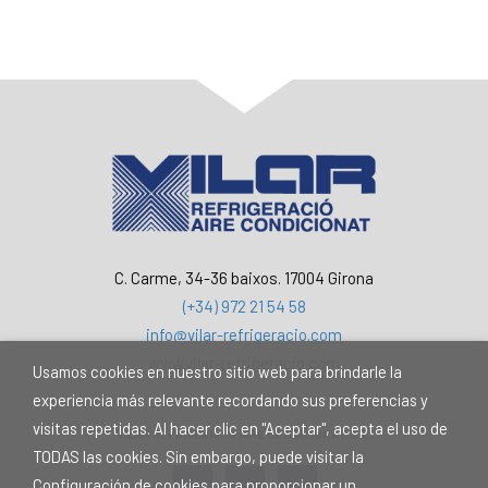
C. Carme, 34-36 baixos. 17004 Girona
(+34) 972 21 54 58
info@vilar-refrigeracio.com
www.vilar-refrigeració.com
Usamos cookies en nuestro sitio web para brindarle la
experiencia más relevante recordando sus preferencias y
visitas repetidas. Al hacer clic en "Aceptar", acepta el uso de
VILAR REFRIGERACIÓ AIRE CONDICIONAT S. L.
TODAS las cookies. Sin embargo, puede visitar la
Configuración de cookies para proporcionar un